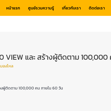
หน้าแรก
ศูนย์รวมความรู้
เกี่ยวกับเรา
ติดต่อเรา
000 VIEW และ สร้างผู้ติดตาม 100,000
มองไหล
้างผู้ติดตาม 100,000 คน ภายใน 60 วัน