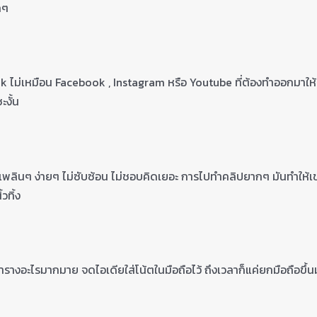
กๆ
k ไม่เหมือน Facebook , Instagram หรือ Youtube ที่ต้องทำออกมาให้ดู
ะงั้น
พลินๆ ง่ายๆ ไม่ซับซ้อน ไม่ชอบคิดเยอะ การไปทำคลิปยากๆ มันทำให้เขาเ
วทิ้ง
ัดตารางอะไรมากมาย จดไอเดียใส่โน้ตในมือถือไว้ ถึงเวลาก็แค่ยกมือถือขึ้