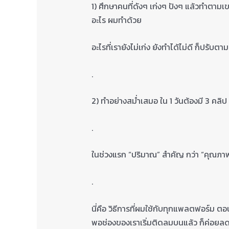
1) ศึกษาคนที่ดังๆ เก่งๆ ปังๆ แล้วทำตามเข
อะไร ผมทำด้วย
อะไรที่เรายังไม่เก่ง ยังทำได้ไม่ดี ก็ปรั
.
2) ทำอย่างสม่ำเสมอ ใน 1 วันต้องมี 3 คลิป 
.
ในช่วงแรก “ปริมาณ” สำคัญ กว่า “คุณภา
.
นี่คือ วิธีการที่ผมใช้กับทุกแพลตฟอร์ม
พอช่องของเราเริ่มติดลมบนแล้ว ก็ค่อยล