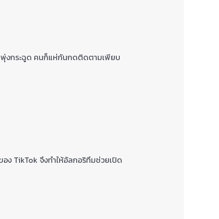
พุ่งกระฉูด คนก็แห่กันกดติดตามเพียบ
ง TikTok จึงทำให้อัลกอริทึมช่วยเปิด