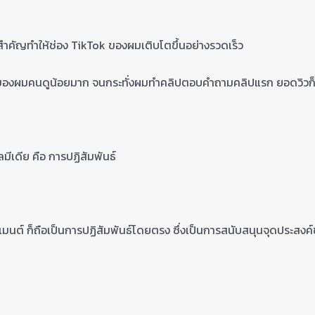
สำคัญทำให้ช่อง TikTok ของผมเติบโตขึ้นอย่างรวดเร็ว
ิปของผมคนดูน้อยมาก จนกระทั่งผมทำคลิปตอบคำถามคลิปแรก ยอดวิวก็
ีเดีย คือ การปฏิสัมพันธ์
์ ก็ถือเป็นการปฏิสัมพันธ์โดยตรง ซึ่งเป็นการสนับสนุนจุดประสงค์ขอ