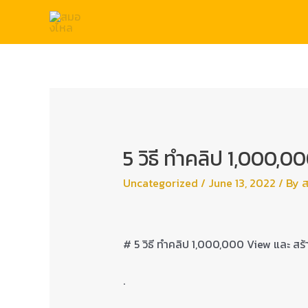
Skip
to
content
5 วิธี ทำคลิป 1,000,
Uncategorized
/
June 13, 2022
/ By
ส
# 5 วิธี ทำคลิป 1,000,000 View และ สร
.