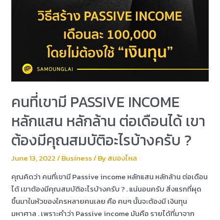
คนที่เขามี PASSIVE INCOME
หลักแสน หลักล้าน ต่อเดือนได้ เขา
ต้องมีคุณสมบัติอะไรบ้างครับ ?
June 13, 2022
/
Business
/ By
สมองไหล
คุณคิดว่า คนที่เขามี Passive income หลักแสน หลักล้าน ต่อเดือน
ได้ เขาต้องมีคุณสมบัติอะไรบ้างครับ ? . แน่นอนครับ สิ่งแรกที่ผุด
ขึ้นมาในหัวของใครหลายคนเลย คือ คนๆ นั้นจะต้องมี เงินทุน
มหาศาล . เพราะคำว่า Passive income มันคือ รายได้ที่มาจาก