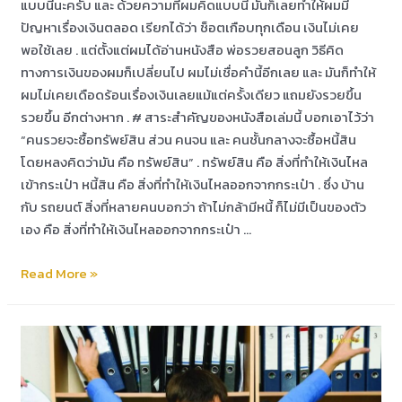
แบบนี้นะครับ และ ด้วยความที่ผมคิดแบบนี้ มันก็เลยทำให้ผมมี
ปัญหาเรื่องเงินตลอด เรียกได้ว่า ช็อตเกือบทุกเดือน เงินไม่เคย
พอใช้เลย . แต่ตั้งแต่ผมได้อ่านหนังสือ พ่อรวยสอนลูก วิธีคิด
ทางการเงินของผมก็เปลี่ยนไป ผมไม่เชื่อคำนี้อีกเลย และ มันก็ทำให้
ผมไม่เคยเดือดร้อนเรื่องเงินเลยแม้แต่ครั้งเดียว แถมยังรวยขึ้น
รวยขึ้น อีกต่างหาก . # สาระสำคัญของหนังสือเล่มนี้ บอกเอาไว้ว่า
“คนรวยจะซื้อทรัพย์สิน ส่วน คนจน และ คนชั้นกลางจะซื้อหนี้สิน
โดยหลงคิดว่ามัน คือ ทรัพย์สิน” . ทรัพย์สิน คือ สิ่งที่ทำให้เงินไหล
เข้ากระเป๋า หนี้สิน คือ สิ่งที่ทำให้เงินไหลออกจากกระเป๋า . ซึ่ง บ้าน
กับ รถยนต์ สิ่งที่หลายคนบอกว่า ถ้าไม่กล้ามีหนี้ ก็ไม่มีเป็นของตัว
เอง คือ สิ่งที่ทำให้เงินไหลออกจากกระเป๋า …
พี่
Read More »
คิด
ยัง
ไง
กับ
คำ